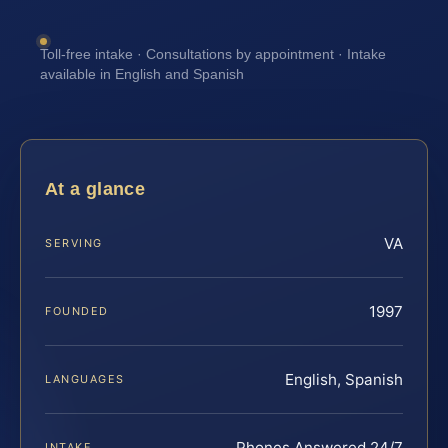
Toll-free intake · Consultations by appointment · Intake
available in English and Spanish
At a glance
VA
SERVING
1997
FOUNDED
English, Spanish
LANGUAGES
Phones Answered 24/7
INTAKE