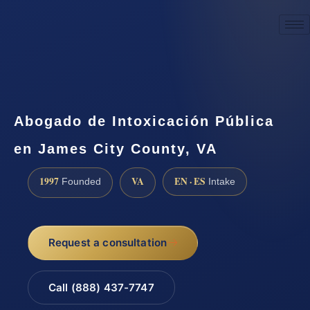
☎
(888) 437-7747
Request a consultation
Abogado de Intoxicación Pública
en James City County, VA
1997
VA
EN · ES
Founded
Intake
Request a consultation
Call (888) 437-7747