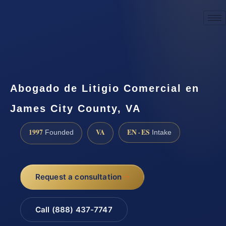
☎
(888) 437-7747
Request a consultation
Abogado de Litigio Comercial en
James City County, VA
1997
VA
EN · ES
Founded
Intake
Request a consultation
Call (888) 437-7747