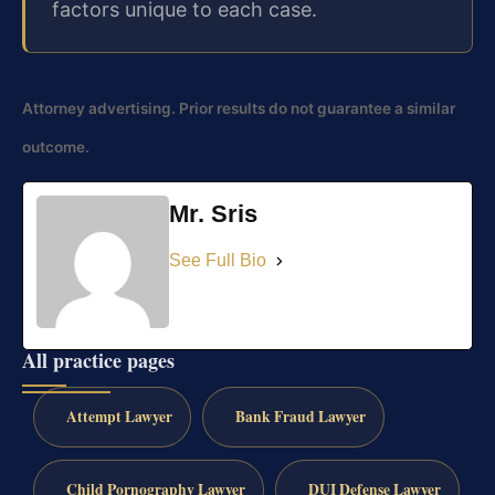
factors unique to each case.
Attorney advertising. Prior results do not guarantee a similar
outcome.
Mr. Sris
See Full Bio
All practice pages
Attempt Lawyer
Bank Fraud Lawyer
Child Pornography Lawyer
DUI Defense Lawyer