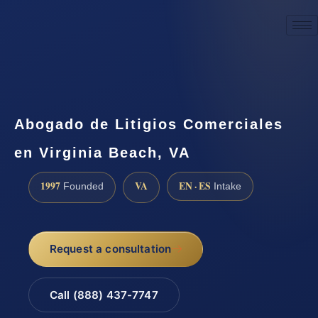
☎
(888) 437-7747
Request a consultation
Abogado de Litigios Comerciales
en Virginia Beach, VA
1997
VA
EN · ES
Founded
Intake
Request a consultation
Call (888) 437-7747