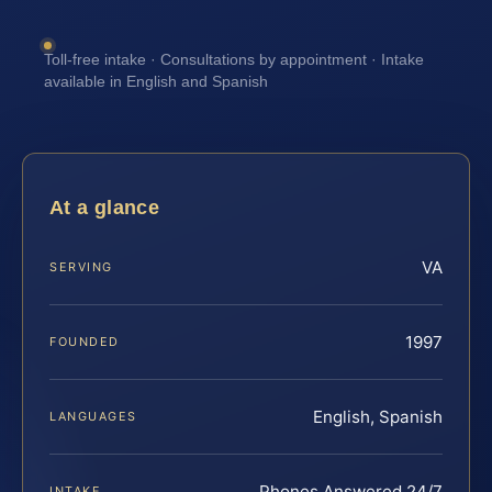
Toll-free intake · Consultations by appointment · Intake
available in English and Spanish
At a glance
VA
SERVING
1997
FOUNDED
English, Spanish
LANGUAGES
Phones Answered 24/7
INTAKE