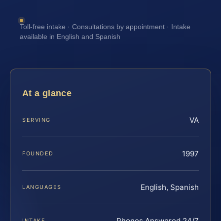
Toll-free intake · Consultations by appointment · Intake
available in English and Spanish
At a glance
VA
SERVING
1997
FOUNDED
English, Spanish
LANGUAGES
Phones Answered 24/7
INTAKE