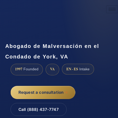
☎
(888) 437-7747
Request a consultation
Abogado de Malversación en el
Condado de York, VA
1997
VA
EN · ES
Founded
Intake
Request a consultation
Call (888) 437-7747