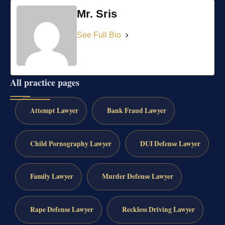
Mr. Sris
See Full Bio
All practice pages
Attempt Lawyer
Bank Fraud Lawyer
Child Pornography Lawyer
DUI Defense Lawyer
Family Lawyer
Murder Defense Lawyer
Rape Defense Lawyer
Reckless Driving Lawyer