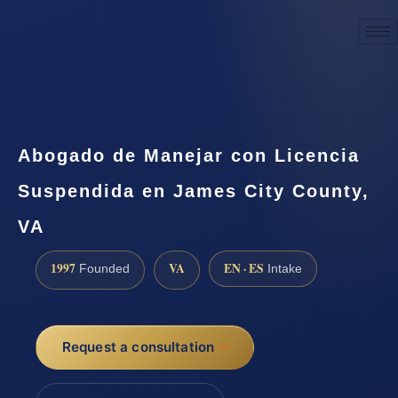
☎
(888) 437-7747
Request a consultation
Abogado de Manejar con Licencia
Suspendida en James City County,
VA
1997
VA
EN · ES
Founded
Intake
Request a consultation