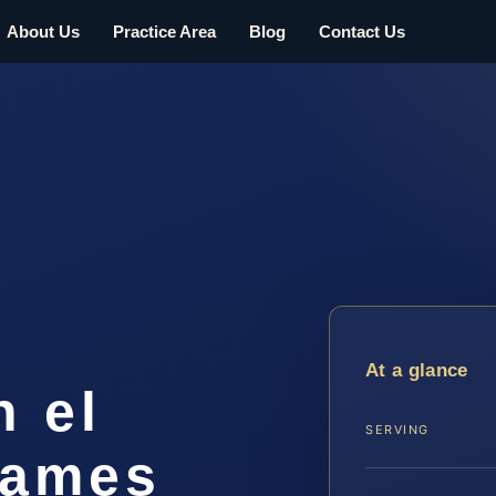
About Us
Practice Area
Blog
Contact Us
At a glance
n el
SERVING
James