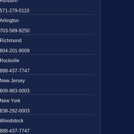
Ashburn
571-279-0110
Arlington
703-589-9250
Richmond
804-201-9009
Rockville
888-437-7747
New Jersey
609-983-0003
New York
838-292-0003
Woodstock
888-437-7747