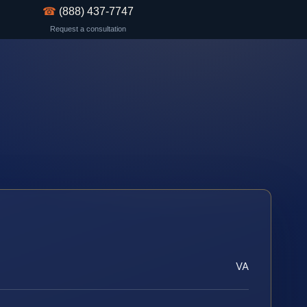
☎
(888) 437-7747
Request a consultation
VA