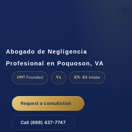
☎
(888) 437-7747
Request a consultation
Abogado de Negligencia
Profesional en Poquoson, VA
1997
VA
EN · ES
Founded
Intake
Request a consultation
Call (888) 437-7747