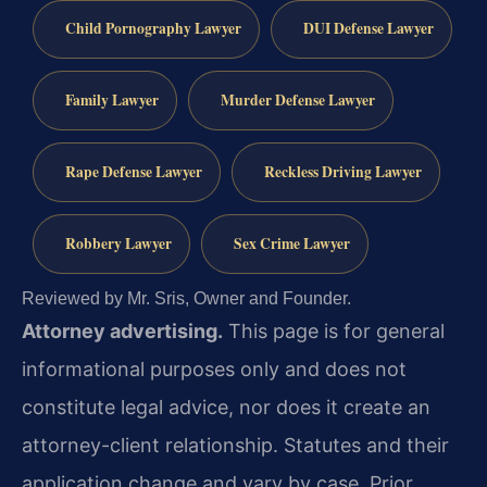
Child Pornography Lawyer
DUI Defense Lawyer
Family Lawyer
Murder Defense Lawyer
Rape Defense Lawyer
Reckless Driving Lawyer
Robbery Lawyer
Sex Crime Lawyer
Reviewed by Mr. Sris, Owner and Founder.
Attorney advertising.
This page is for general
informational purposes only and does not
constitute legal advice, nor does it create an
attorney-client relationship. Statutes and their
application change and vary by case. Prior