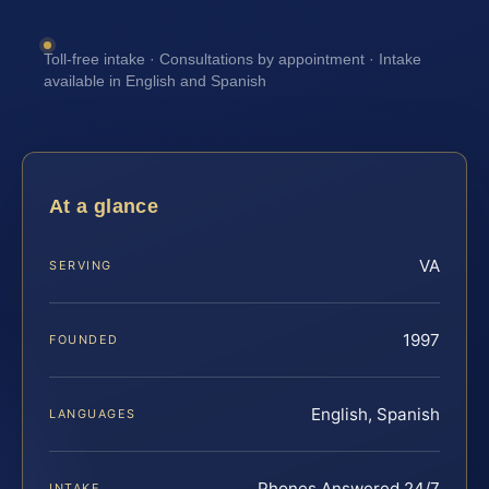
Toll-free intake · Consultations by appointment · Intake
available in English and Spanish
At a glance
VA
SERVING
1997
FOUNDED
English, Spanish
LANGUAGES
Phones Answered 24/7
INTAKE