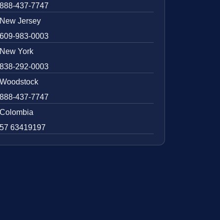
888-437-7747
New Jersey
609-983-0003
New York
838-292-0003
Woodstock
888-437-7747
Colombia
57 63419197