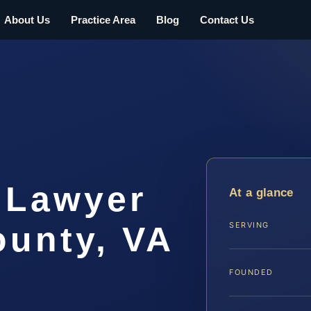
About Us
Practice Area
Blog
Contact Us
 Lawyer
At a glance
ounty, VA
SERVING
FOUNDED