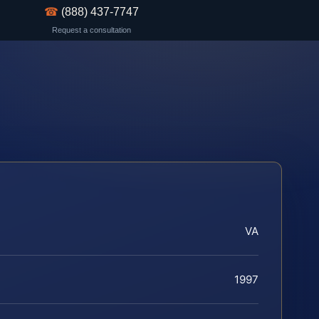
☎
(888) 437-7747
Request a consultation
VA
1997