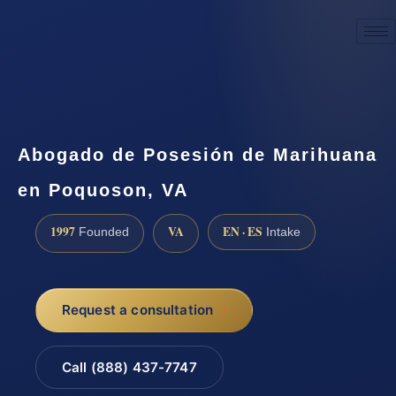
☎
(888) 437-7747
Request a consultation
Abogado de Posesión de Marihuana
en Poquoson, VA
1997
VA
EN · ES
Founded
Intake
Request a consultation
Call (888) 437-7747