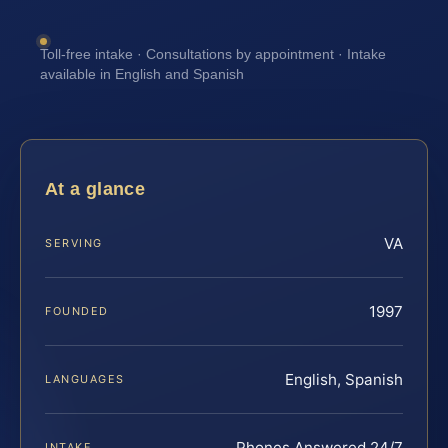
Toll-free intake · Consultations by appointment · Intake
available in English and Spanish
At a glance
VA
SERVING
1997
FOUNDED
English, Spanish
LANGUAGES
Phones Answered 24/7
INTAKE