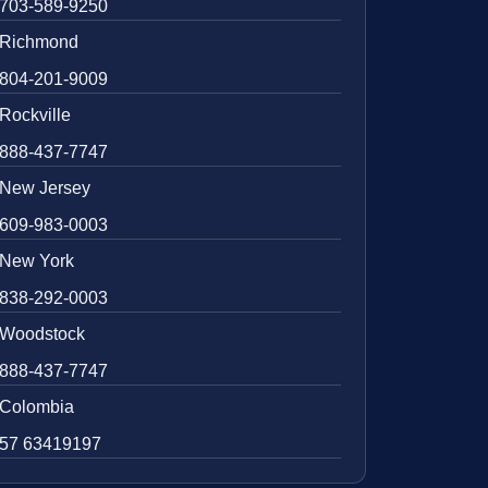
703-589-9250
Richmond
804-201-9009
Rockville
888-437-7747
New Jersey
609-983-0003
New York
838-292-0003
Woodstock
888-437-7747
Colombia
57 63419197