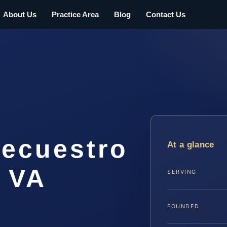
About Us
Practice Area
Blog
Contact Us
ecuestro
At a glance
 VA
SERVING
FOUNDED