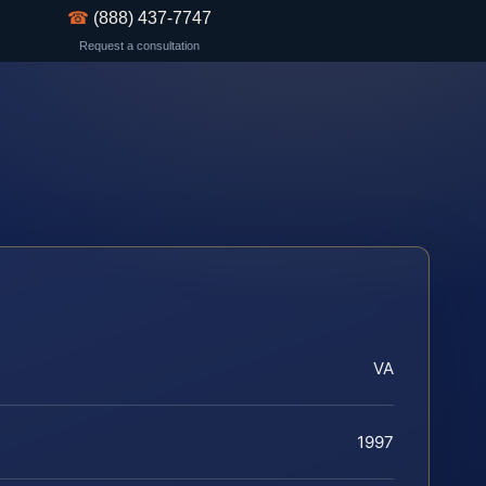
☎
(888) 437-7747
Request a consultation
VA
1997