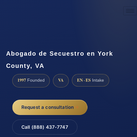
☎
(888) 437-7747
Request a consultation
Abogado de Secuestro en York
County, VA
1997
VA
EN · ES
Founded
Intake
Request a consultation
Call (888) 437-7747