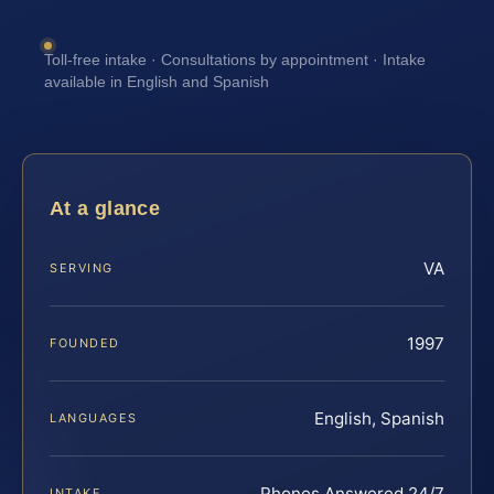
Toll-free intake · Consultations by appointment · Intake
available in English and Spanish
At a glance
VA
SERVING
1997
FOUNDED
English, Spanish
LANGUAGES
Phones Answered 24/7
INTAKE