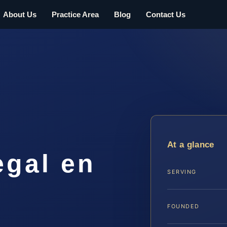
About Us
Practice Area
Blog
Contact Us
At a glance
egal en
SERVING
A
FOUNDED