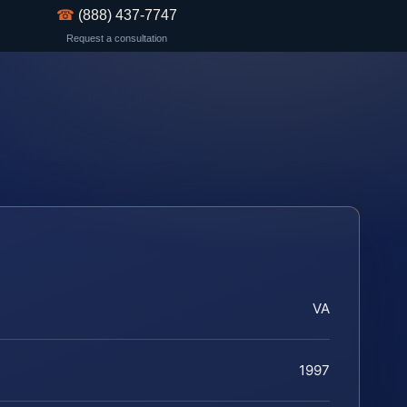
☎
(888) 437-7747
Request a consultation
VA
1997