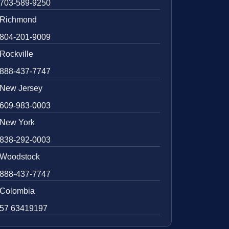
703-589-9250
Richmond
804-201-9009
Rockville
888-437-7747
New Jersey
609-983-0003
New York
838-292-0003
Woodstock
888-437-7747
Colombia
57 63419197