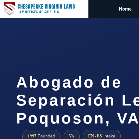
Home
Abogado de
Separación L
Poquoson, V
1997
VA
EN · ES
Founded
Intake