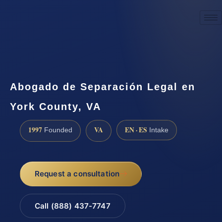
☎
(888) 437-7747
Request a consultation
Abogado de Separación Legal en
York County, VA
1997
VA
EN · ES
Founded
Intake
Request a consultation
Call (888) 437-7747