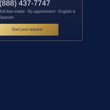
(888) 437-7747
Toll-free intake · By appointment · English &
Spanish
Start your request