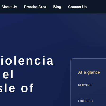
About Us
Practice Area
Blog
Contact Us
iolencia
 el
At a glance
le of
SERVING
FOUNDED