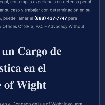
legal, con amplia experiencia en defensa penal
zar su caso y trabajar con determinación en su
n, puede llamar al
(888) 437-7747
para
aw Offices Of SRIS, P.C. – Advocacy Without
a un Cargo de
tica en el
e of Wight
 en el Condado de Isle of Wight involucra