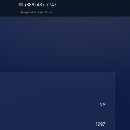
☎
(888) 437-7747
Request a consultation
VA
1997