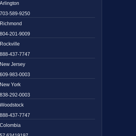
Arlington
703-589-9250
Richmond
804-201-9009
Rockville
888-437-7747
New Jersey
609-983-0003
New York
838-292-0003
Woodstock
888-437-7747
Colombia
57 63419197