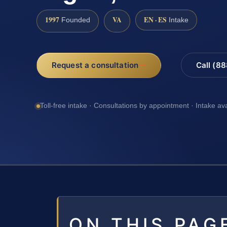
1997
VA
EN · ES
Founded
Intake
Request a consultation
Call (8
Toll-free intake · Consultations by appointment · Intake av
ON THIS PAG