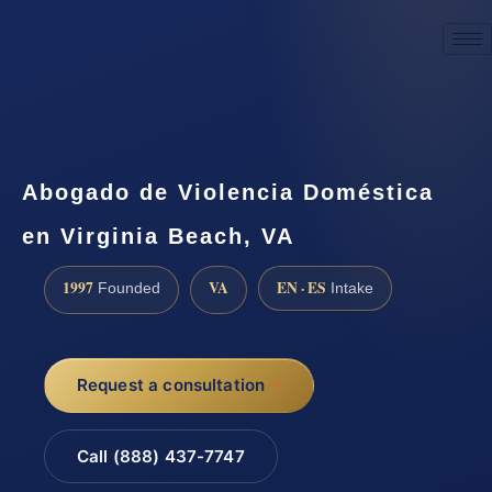
☎
(888) 437-7747
Request a consultation
Abogado de Violencia Doméstica
en Virginia Beach, VA
1997
VA
EN · ES
Founded
Intake
Request a consultation
Call (888) 437-7747