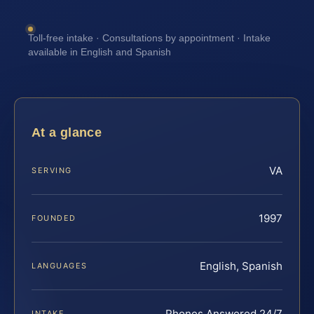
Toll-free intake · Consultations by appointment · Intake
available in English and Spanish
At a glance
VA
SERVING
1997
FOUNDED
English, Spanish
LANGUAGES
Phones Answered 24/7
INTAKE