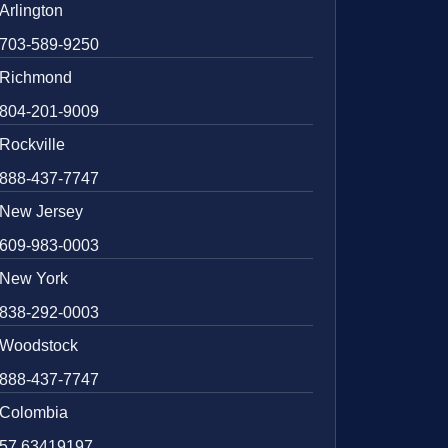
Arlington
703-589-9250
Richmond
804-201-9009
Rockville
888-437-7747
New Jersey
609-983-0003
New York
838-292-0003
Woodstock
888-437-7747
Colombia
57 63419197