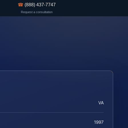
☎
(888) 437-7747
Request a consultation
VA
1997