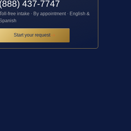
(888) 437-7747
Toll-free intake · By appointment · English &
Spanish
Start your request