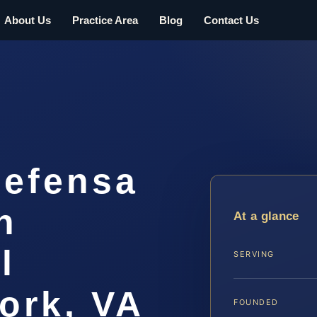
About Us
Practice Area
Blog
Contact Us
efensa
n
At a glance
l
SERVING
ork, VA
FOUNDED