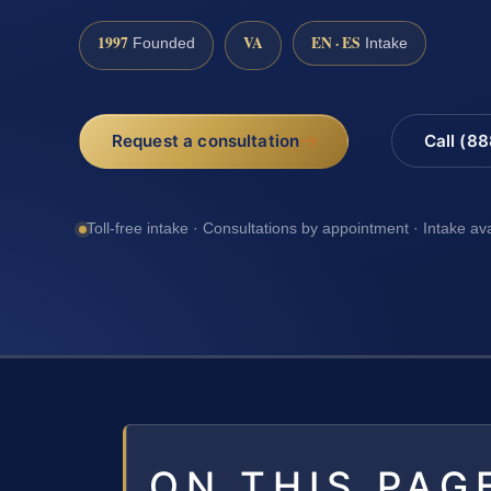
1997
VA
EN · ES
Founded
Intake
Request a consultation
Call (8
Toll-free intake · Consultations by appointment · Intake av
ON THIS PAG