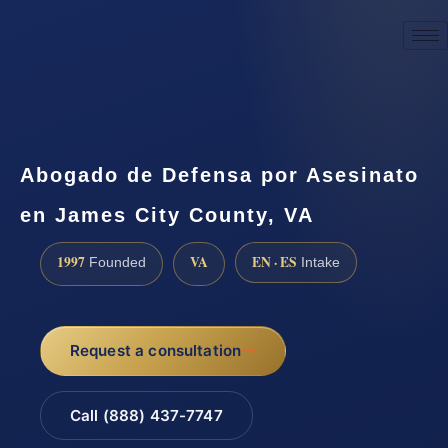
☎
(888) 437-7747
Request a consultation
Abogado de Defensa por Asesinato
en James City County, VA
1997
VA
EN · ES
Founded
Intake
Request a consultation
Call (888) 437-7747