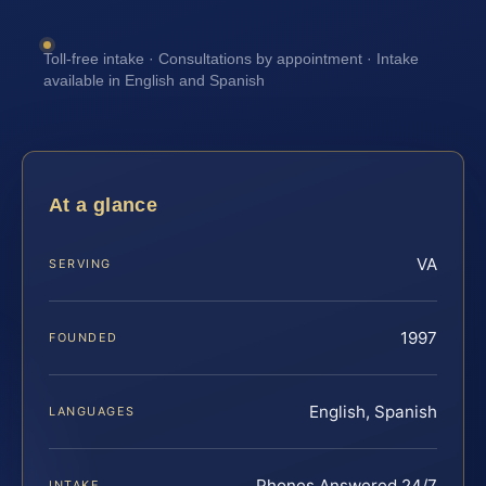
Toll-free intake · Consultations by appointment · Intake
available in English and Spanish
At a glance
VA
SERVING
1997
FOUNDED
English, Spanish
LANGUAGES
Phones Answered 24/7
INTAKE