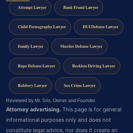
Attempt Lawyer
Bank Fraud Lawyer
Child Pornography Lawyer
DUI Defense Lawyer
Family Lawyer
Murder Defense Lawyer
Rape Defense Lawyer
Reckless Driving Lawyer
Robbery Lawyer
Sex Crime Lawyer
Reviewed by Mr. Sris, Owner and Founder.
Attorney advertising.
This page is for general
informational purposes only and does not
constitute legal advice, nor does it create an