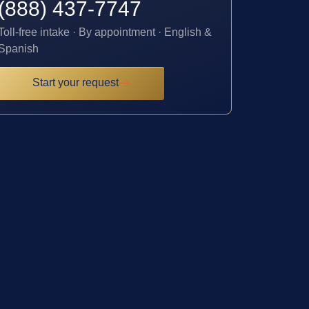
(888) 437-7747
Toll-free intake · By appointment · English &
Spanish
Start your request