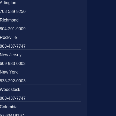
Arlington
703-589-9250
Richmond
804-201-9009
Rockville
888-437-7747
New Jersey
609-983-0003
New York
838-292-0003
Woodstock
888-437-7747
Colombia
57 63419197