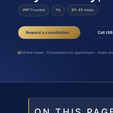
1997
VA
EN · ES
Founded
Intake
Request a consultation
Call (8
Toll-free intake · Consultations by appointment · Intake av
ON THIS PAG