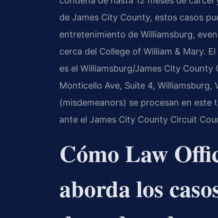
condena de hasta 12 meses de cárcel y
de James City County, estos casos pue
entretenimiento de Williamsburg, event
cerca del College of William & Mary. E
es el Williamsburg/James City County 
Monticello Ave, Suite 4, Williamsburg,
(misdemeanors) se procesan en este tr
ante el James City County Circuit Cour
Cómo Law Offic
aborda los caso