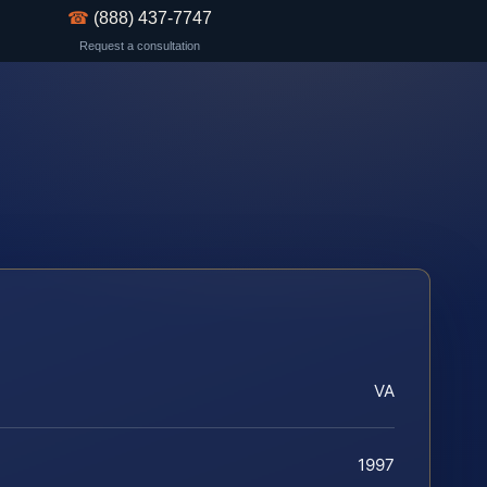
☎
(888) 437-7747
Request a consultation
VA
1997