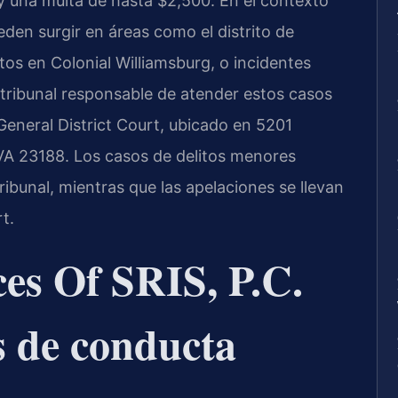
 una multa de hasta $2,500. En el contexto
den surgir en áreas como el distrito de
os en Colonial Williamsburg, o incidentes
l tribunal responsable de atender estos casos
General District Court, ubicado en 5201
 VA 23188. Los casos de delitos menores
ibunal, mientras que las apelaciones se llevan
t.
es Of SRIS, P.C.
s de conducta