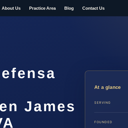
About Us
Practice Area
Blog
Contact Us
efensa
At a glance
 en James
SERVING
VA
FOUNDED