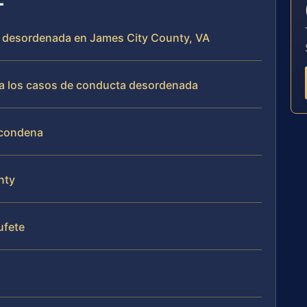
a desordenada en James City County, VA
da los casos de conducta desordenada
 condena
nty
bufete