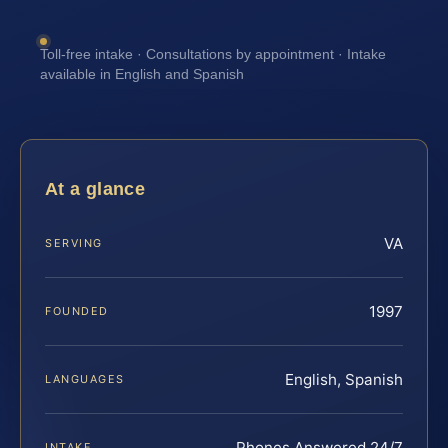
Toll-free intake · Consultations by appointment · Intake
available in English and Spanish
At a glance
VA
SERVING
1997
FOUNDED
English, Spanish
LANGUAGES
Phones Answered 24/7
INTAKE