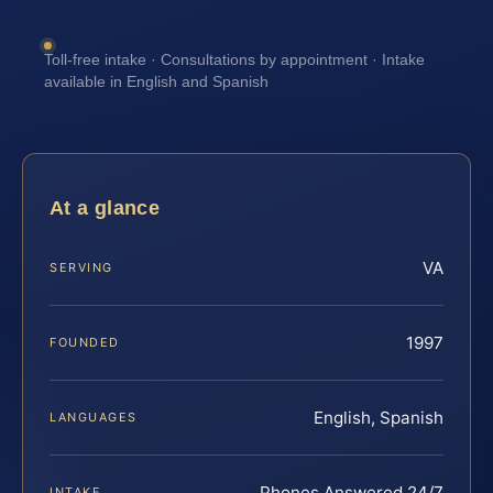
Toll-free intake · Consultations by appointment · Intake
available in English and Spanish
At a glance
VA
SERVING
1997
FOUNDED
English, Spanish
LANGUAGES
Phones Answered 24/7
INTAKE