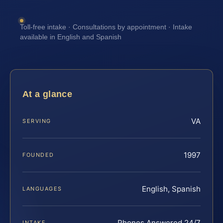
Toll-free intake · Consultations by appointment · Intake
available in English and Spanish
At a glance
VA
SERVING
1997
FOUNDED
English, Spanish
LANGUAGES
Phones Answered 24/7
INTAKE