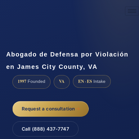
☎
(888) 437-7747
Request a consultation
Abogado de Defensa por Violación
en James City County, VA
1997
VA
EN · ES
Founded
Intake
Request a consultation
Call (888) 437-7747