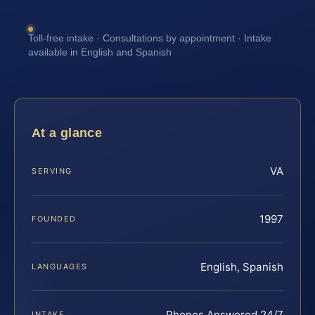
Toll-free intake · Consultations by appointment · Intake
available in English and Spanish
At a glance
VA
SERVING
1997
FOUNDED
English, Spanish
LANGUAGES
Phones Answered 24/7
INTAKE