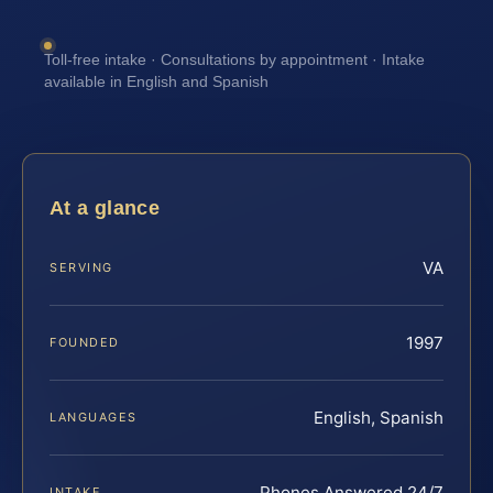
Toll-free intake · Consultations by appointment · Intake
available in English and Spanish
At a glance
VA
SERVING
1997
FOUNDED
English, Spanish
LANGUAGES
Phones Answered 24/7
INTAKE