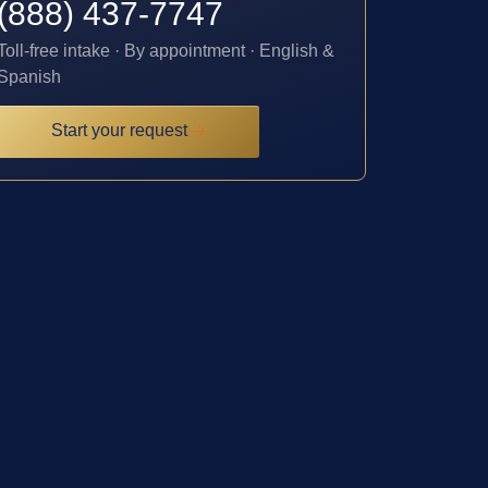
(888) 437-7747
Toll-free intake · By appointment · English &
Spanish
Start your request