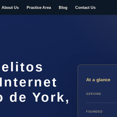
About Us
Practice Area
Blog
Contact Us
elitos
Internet
At a glance
 de York,
SERVING
FOUNDED