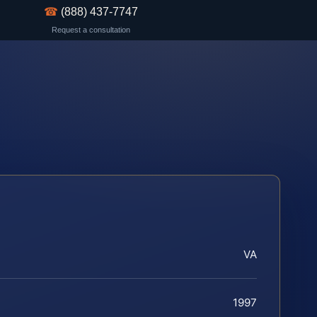
☎
(888) 437-7747
Request a consultation
VA
1997