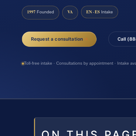
1997
VA
EN · ES
Founded
Intake
Request a consultation
Call (8
Toll-free intake · Consultations by appointment · Intake av
ON THIS PAG