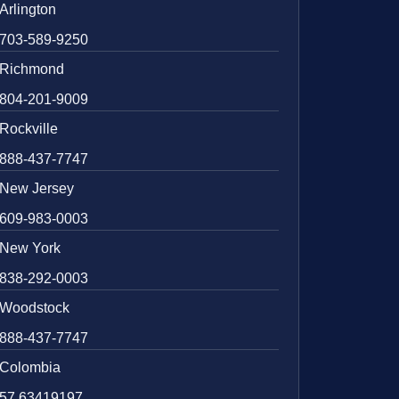
Arlington
703-589-9250
Richmond
804-201-9009
Rockville
888-437-7747
New Jersey
609-983-0003
New York
838-292-0003
Woodstock
888-437-7747
Colombia
57 63419197