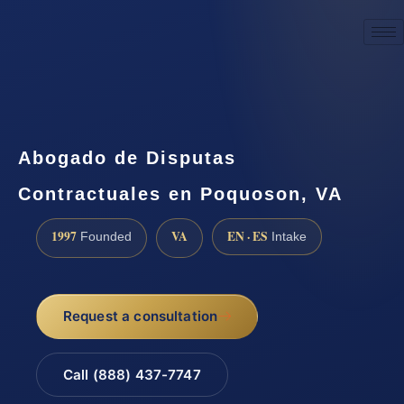
☎
(888) 437-7747
Request a consultation
Abogado de Disputas
Contractuales en Poquoson, VA
1997
VA
EN · ES
Founded
Intake
Request a consultation
Call (888) 437-7747