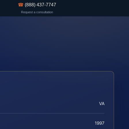
☎
(888) 437-7747
Request a consultation
VA
1997