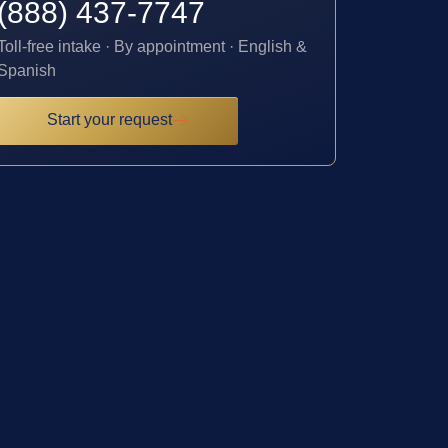
(888) 437-7747
Toll-free intake · By appointment · English &
Spanish
Start your request