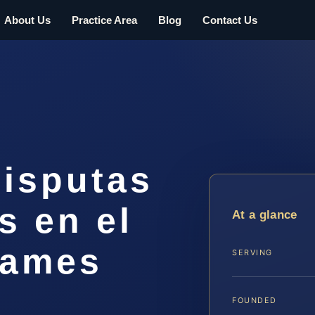
About Us
Practice Area
Blog
Contact Us
isputas
s en el
At a glance
James
SERVING
FOUNDED