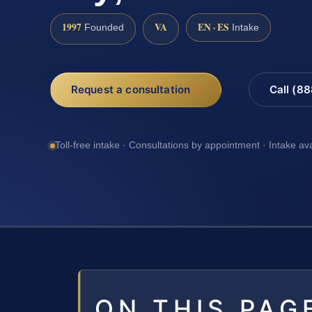
1997
VA
EN · ES
Founded
Intake
Request a consultation
Call (8
Toll-free intake · Consultations by appointment · Intake av
ON THIS PAG