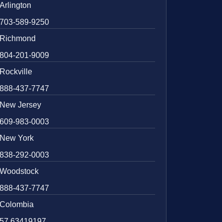
Arlington
703-589-9250
Richmond
804-201-9009
Rockville
888-437-7747
New Jersey
609-983-0003
New York
838-292-0003
Woodstock
888-437-7747
Colombia
57 63419197