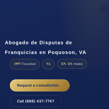
☎
(888) 437-7747
Request a consultation
Abogado de Disputas de
Franquicias en Poquoson, VA
1997
VA
EN · ES
Founded
Intake
Request a consultation
Call (888) 437-7747