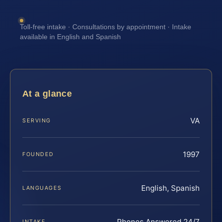
Toll-free intake · Consultations by appointment · Intake
available in English and Spanish
At a glance
VA
SERVING
1997
FOUNDED
English, Spanish
LANGUAGES
Phones Answered 24/7
INTAKE