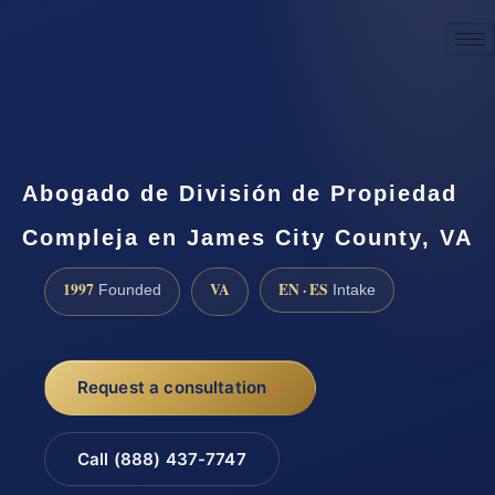
☎
(888) 437-7747
Request a consultation
Abogado de División de Propiedad
Compleja en James City County, VA
1997
VA
EN · ES
Founded
Intake
Request a consultation
Call (888) 437-7747