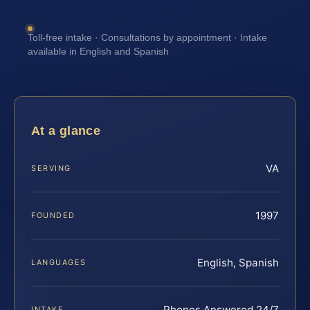
Toll-free intake · Consultations by appointment · Intake
available in English and Spanish
At a glance
VA
SERVING
1997
FOUNDED
English, Spanish
LANGUAGES
Phones Answered 24/7
INTAKE