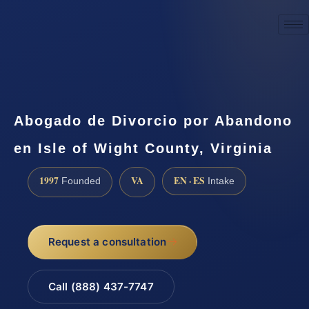
☎
(888) 437-7747
Request a consultation
Abogado de Divorcio por Abandono
en Isle of Wight County, Virginia
1997
VA
EN · ES
Founded
Intake
Request a consultation
Call (888) 437-7747