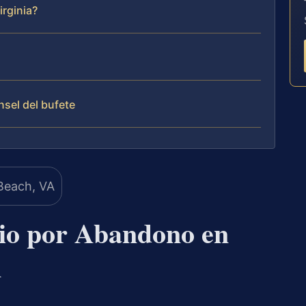
irginia?
nsel del bufete
io por Abandono en
A