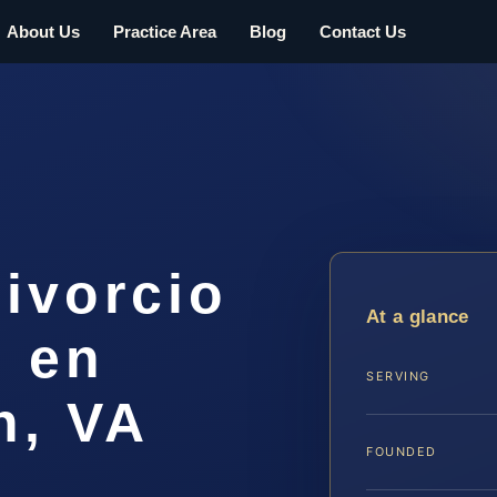
About Us
Practice Area
Blog
Contact Us
ivorcio
At a glance
 en
SERVING
h, VA
FOUNDED