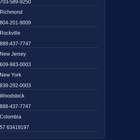
703-589-9250
Richmond
804-201-9009
Rockville
888-437-7747
New Jersey
609-983-0003
New York
838-292-0003
Woodstock
888-437-7747
Colombia
57 63419197