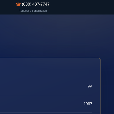
☎
(888) 437-7747
Request a consultation
VA
1997