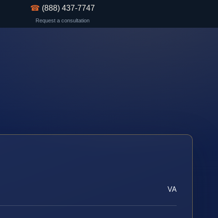
☎
(888) 437-7747
Request a consultation
VA