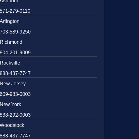
Ashburn
571-279-0110
Arlington
703-589-9250
Richmond
804-201-9009
Rockville
888-437-7747
New Jersey
609-983-0003
New York
838-292-0003
Woodstock
888-437-7747