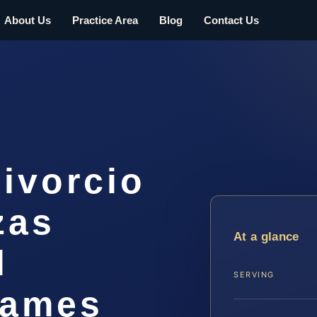
About Us
Practice Area
Blog
Contact Us
ivorcio
zas
At a glance
l
SERVING
James