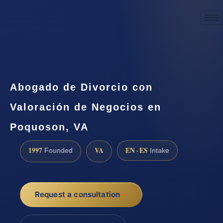
☎
(888) 437-7747
Request a consultation
Abogado de Divorcio con
Valoración de Negocios en
Poquoson, VA
1997
VA
EN · ES
Founded
Intake
Request a consultation