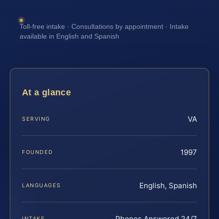
Toll-free intake · Consultations by appointment · Intake
available in English and Spanish
At a glance
VA
SERVING
1997
FOUNDED
English, Spanish
LANGUAGES
Phones Answered 24/7
INTAKE