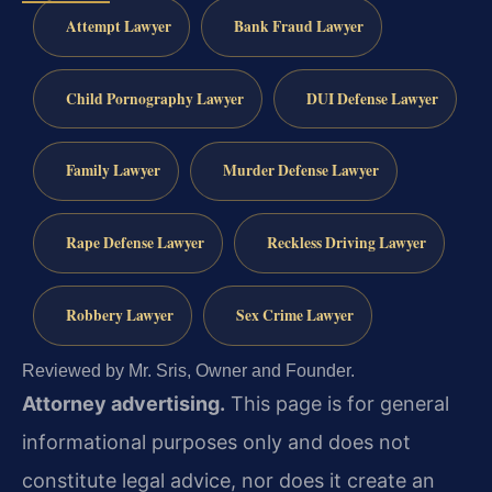
Attempt Lawyer
Bank Fraud Lawyer
Child Pornography Lawyer
DUI Defense Lawyer
Family Lawyer
Murder Defense Lawyer
Rape Defense Lawyer
Reckless Driving Lawyer
Robbery Lawyer
Sex Crime Lawyer
Reviewed by Mr. Sris, Owner and Founder.
Attorney advertising.
This page is for general
informational purposes only and does not
constitute legal advice, nor does it create an