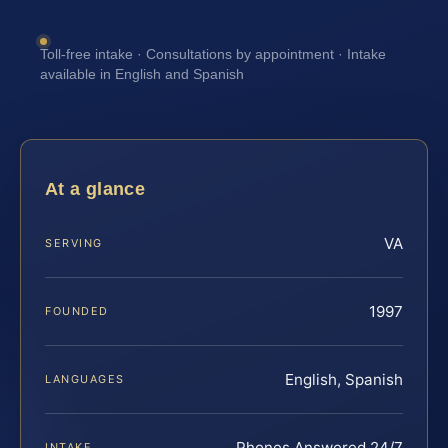
Toll-free intake · Consultations by appointment · Intake
available in English and Spanish
At a glance
VA
SERVING
1997
FOUNDED
English, Spanish
LANGUAGES
Phones Answered 24/7
INTAKE