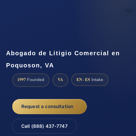
☎
(888) 437-7747
Request a consultation
Abogado de Litigio Comercial en
Poquoson, VA
1997
VA
EN · ES
Founded
Intake
Request a consultation
Call (888) 437-7747