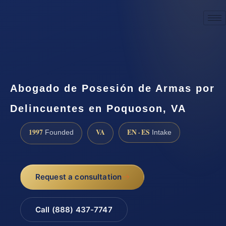
☎
(888) 437-7747
Request a consultation
Abogado de Posesión de Armas por
Delincuentes en Poquoson, VA
1997
VA
EN · ES
Founded
Intake
Request a consultation
Call (888) 437-7747