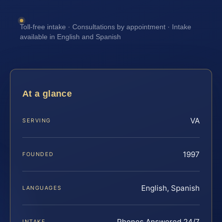
Toll-free intake · Consultations by appointment · Intake
available in English and Spanish
At a glance
VA
SERVING
1997
FOUNDED
English, Spanish
LANGUAGES
Phones Answered 24/7
INTAKE