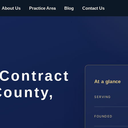
About Us
Practice Area
Blog
Contact Us
 Contract
At a glance
County,
SERVING
FOUNDED