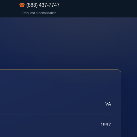
☎
(888) 437-7747
Request a consultation
VA
1997