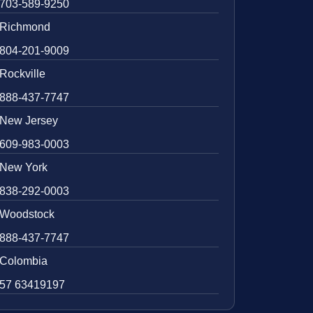
703-589-9250
Richmond
804-201-9009
Rockville
888-437-7747
New Jersey
609-983-0003
New York
838-292-0003
Woodstock
888-437-7747
Colombia
57 63419197