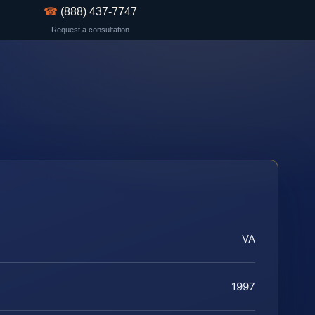
☎
(888) 437-7747
Request a consultation
VA
1997