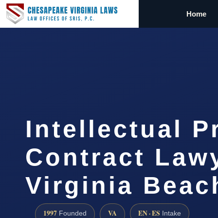
Home
Intellectual P
Contract Law
Virginia Beac
1997
VA
EN · ES
Founded
Intake