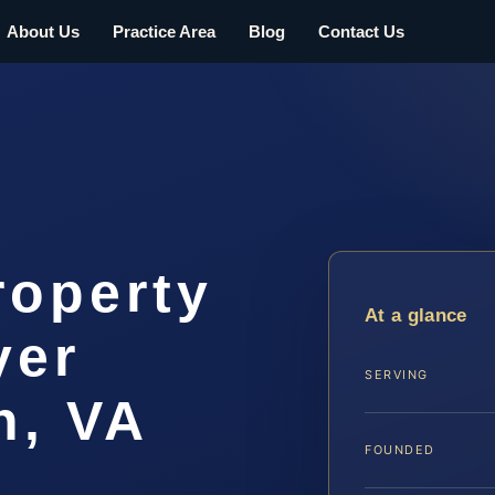
About Us
Practice Area
Blog
Contact Us
roperty
At a glance
yer
SERVING
h, VA
FOUNDED