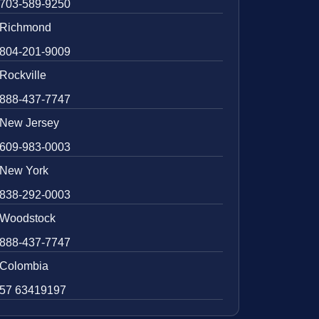
703-589-9250
Richmond
804-201-9009
Rockville
888-437-7747
New Jersey
609-983-0003
New York
838-292-0003
Woodstock
888-437-7747
Colombia
57 63419197