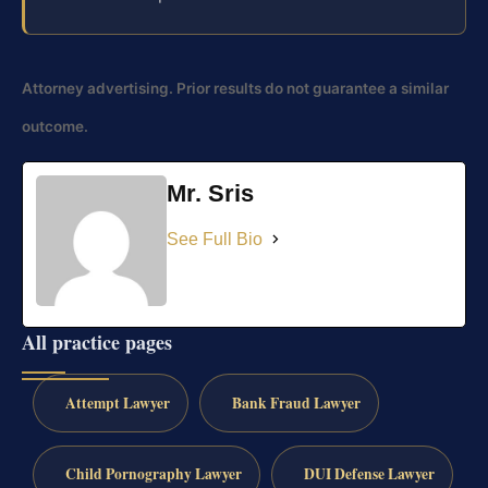
Attorney advertising. Prior results do not guarantee a similar
outcome.
Mr. Sris
See Full Bio
All practice pages
Attempt Lawyer
Bank Fraud Lawyer
Child Pornography Lawyer
DUI Defense Lawyer