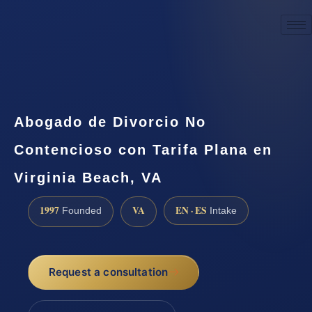
☎
(888) 437-7747
Request a consultation
Abogado de Divorcio No
Contencioso con Tarifa Plana en
Virginia Beach, VA
1997
VA
EN · ES
Founded
Intake
Request a consultation