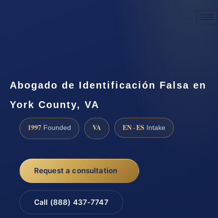
☎
(888) 437-7747
Request a consultation
Abogado de Identificación Falsa en
York County, VA
1997
VA
EN · ES
Founded
Intake
Request a consultation
Call (888) 437-7747