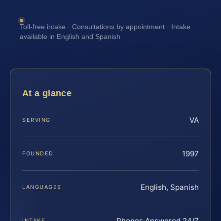
Toll-free intake · Consultations by appointment · Intake
available in English and Spanish
At a glance
VA
SERVING
1997
FOUNDED
English, Spanish
LANGUAGES
Phones Answered 24/7
INTAKE