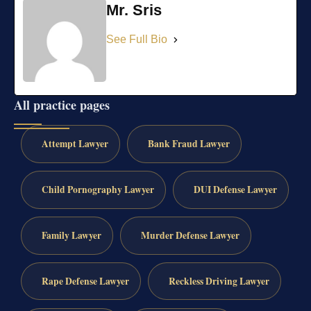
Mr. Sris
See Full Bio
All practice pages
Attempt Lawyer
Bank Fraud Lawyer
Child Pornography Lawyer
DUI Defense Lawyer
Family Lawyer
Murder Defense Lawyer
Rape Defense Lawyer
Reckless Driving Lawyer